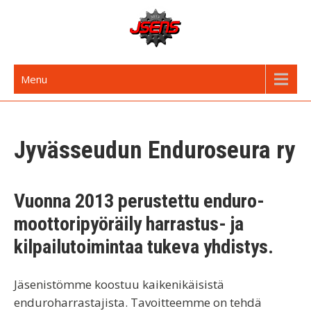
Skip
to
content
JSENS FI
Jyvässeudun enduroseura
Menu
Jyvässeudun Enduroseura ry
Vuonna 2013 perustettu enduro-
moottoripyöräily harrastus- ja
kilpailutoimintaa tukeva yhdistys.
Jäsenistömme koostuu kaikenikäisistä
enduroharrastajista. Tavoitteemme on tehdä