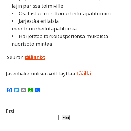
lajin parissa toimiville
Osallistuu moottoriurheilutapahtumiin
Järjestää erilaisia
moottoriurheilutapahtumia
Harjoittaa tarkoitusperiensä mukaista
nuorisotoimintaa
Seuran
säännöt
Jäsenhakemuksen voit täyttää
täällä
.
F
T
E
W
S
a
w
m
h
h
c
i
a
a
a
e
t
i
t
r
b
t
l
s
e
Etsi
o
e
A
o
r
p
Etsi
k
p