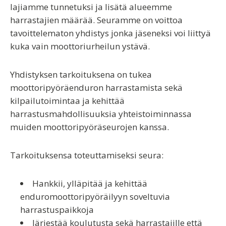
lajiamme tunnetuksi ja lisätä alueemme
harrastajien määrää. Seuramme on voittoa
tavoittelematon yhdistys jonka jäseneksi voi liittyä
kuka vain moottoriurheilun ystävä.
Yhdistyksen tarkoituksena on tukea
moottoripyöräenduron harrastamista sekä
kilpailutoimintaa ja kehittää
harrastusmahdollisuuksia yhteistoiminnassa
muiden moottoripyöräseurojen kanssa.
Tarkoituksensa toteuttamiseksi seura:
Hankkii, ylläpitää ja kehittää
enduromoottoripyöräilyyn soveltuvia
harrastuspaikkoja
Järjestää koulutusta sekä harrastajille että