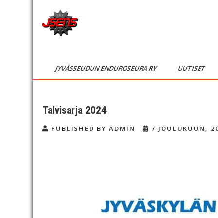
Skip
to
content
JSENS
Jyvässeudun
enduroseura
FI
JYVÄSSEUDUN ENDUROSEURA RY
UUTISET
Talvisarja 2024
PUBLISHED BY ADMIN
7 JOULUKUUN, 2