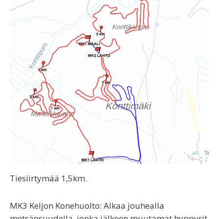
Tiesiirtymää 1,5km.
MK3 Keljon Konehuolto
: Alkaa jouhealla
metsäosuudella, jonka jälkeen muutamat hyppyrit