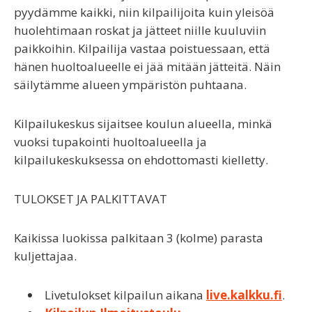
pyydämme kaikki, niin kilpailijoita kuin yleisöä
huolehtimaan roskat ja jätteet niille kuuluviin
paikkoihin. Kilpailija vastaa poistuessaan, että
hänen huoltoalueelle ei jää mitään jätteitä. Näin
säilytämme alueen ympäristön puhtaana.
Kilpailukeskus sijaitsee koulun alueella, minkä
vuoksi tupakointi huoltoalueella ja
kilpailukeskuksessa on ehdottomasti kielletty.
TULOKSET JA PALKITTAVAT
Kaikissa luokissa palkitaan 3 (kolme) parasta
kuljettajaa.
Livetulokset kilpailun aikana
live.kalkku.fi
.