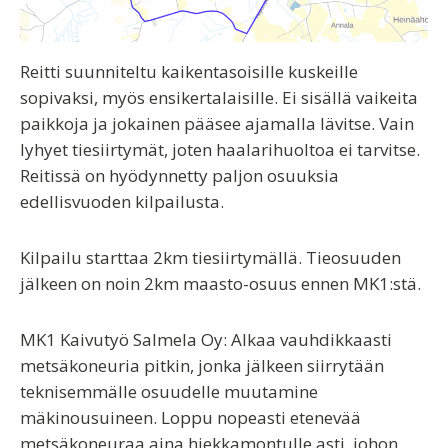
Reitti suunniteltu kaikentasoisille kuskeille
sopivaksi, myös ensikertalaisille. Ei sisällä vaikeita
paikkoja ja jokainen pääsee ajamalla lävitse. Vain
lyhyet tiesiirtymät, joten haalarihuoltoa ei tarvitse.
Reitissä on hyödynnetty paljon osuuksia
edellisvuoden kilpailusta.
Kilpailu starttaa 2km tiesiirtymällä. Tieosuuden
jälkeen on noin 2km maasto-osuus ennen MK1:stä.
MK1 Kaivutyö Salmela Oy
: Alkaa vauhdikkaasti
metsäkoneuria pitkin, jonka jälkeen siirrytään
teknisemmälle osuudelle muutamine
mäkinousuineen. Loppu nopeasti etenevää
metsäkoneuraa aina hiekkamontulle asti, johon