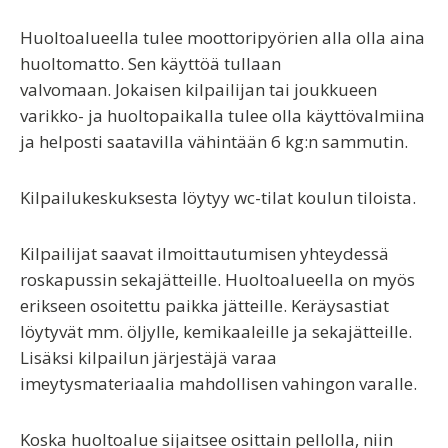
Huoltoalueella tulee moottoripyörien alla olla aina
huoltomatto. Sen käyttöä tullaan
valvomaan. Jokaisen kilpailijan tai joukkueen
varikko- ja huoltopaikalla tulee olla käyttövalmiina
ja helposti saatavilla vähintään 6 kg:n sammutin.
Kilpailukeskuksesta löytyy wc-tilat koulun tiloista.
Kilpailijat saavat ilmoittautumisen yhteydessä
roskapussin sekajätteille. Huoltoalueella on myös
erikseen osoitettu paikka jätteille. Keräysastiat
löytyvät mm. öljylle, kemikaaleille ja sekajätteille.
Lisäksi kilpailun järjestäjä varaa
imeytysmateriaalia mahdollisen vahingon varalle.
Koska huoltoalue sijaitsee osittain pellolla, niin