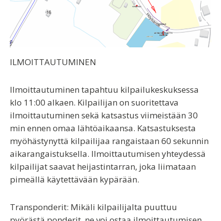
ILMOITTAUTUMINEN
Ilmoittautuminen tapahtuu kilpailukeskuksessa
klo 11:00 alkaen. Kilpailijan on suoritettava
ilmoittautuminen sekä katsastus viimeistään 30
min ennen omaa lähtöaikaansa. Katsastuksesta
myöhästynyttä kilpailijaa rangaistaan 60 sekunnin
aikarangaistuksella. Ilmoittautumisen yhteydessä
kilpailijat saavat heijastintarran, joka liimataan
pimeällä käytettävään kypärään.
Transponderit:
Mikäli kilpailijalta puuttuu
pyörästä ponderit, ne voi ostaa ilmoittautumisen