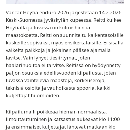
Vancar Höytiä enduro 2026 järjestetään 14.2.2026
Keski-Suomessa Jyväskylän kupeessa. Reitti kulkee
Höytiällä ja luvassa on kolme hienoa
maastokoetta. Reitti on suunniteltu kaikentasoisille
kuskeille sopivaksi, myös ensikertalaisille. Ei sisällä
vaikeita paikkoja ja jokainen pääsee ajamalla
lävitse. Vain lyhyet tiesiirtymät, joten
haalarihuoltoa ei tarvitse. Reitissä on hyödynnetty
paljon osuuksia edellisvuoden kilpailusta, joten
luvassa vaihtelevia maastoja, korkeuseroja,
teknisiä osioita ja vauhdikasta spooria, kaikki
kuljettajat huomioiden.
Kilpailumalli poikkeaa hieman normaalista.
Ilmoittautuminen ja katsastus aukeavat klo 11:00
ja ensimmäiset kuljettajat lähtevät matkaan klo