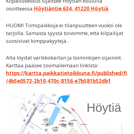
Kilpailukeskus sijaitsee Höytiän koululla
osoitteessa
Höytiäntie 634, 41220 Höytiä
.
HUOM! Tiimipaikkoja ei tilanpuutteen vuoksi ole
tarjolla. Samasta syystä toivomme, että kilpailijat
suosisivat kimppakyytejä.
Alta löydät varikkokartan ja toimintojen sijainnit.
Karttaa pääsee zoomailemaan linkistä:
https://kartta.paikkatietoikkuna.fi/published/fi
/4b5e0572-2b10-470c-8156-e7b581b52db1