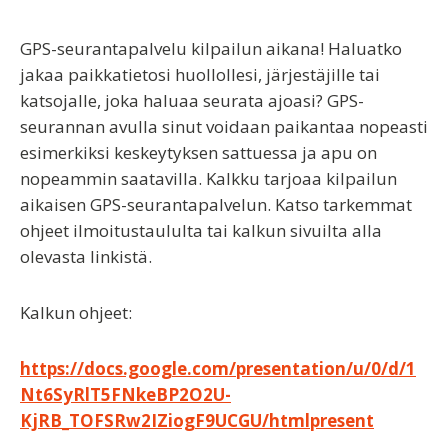
GPS-seurantapalvelu kilpailun aikana!
Haluatko
jakaa paikkatietosi huollollesi, järjestäjille tai
katsojalle, joka haluaa seurata ajoasi? GPS-
seurannan avulla sinut voidaan paikantaa nopeasti
esimerkiksi keskeytyksen sattuessa ja apu on
nopeammin saatavilla. Kalkku tarjoaa kilpailun
aikaisen GPS-seurantapalvelun. Katso tarkemmat
ohjeet ilmoitustaululta tai kalkun sivuilta alla
olevasta linkistä.
Kalkun ohjeet:
https://docs.google.com/presentation/u/0/d/1
Nt6SyRlT5FNkeBP2O2U-
KjRB_TOFSRw2IZiogF9UCGU/htmlpresent