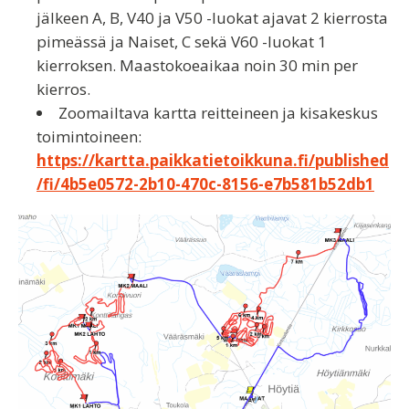
jälkeen A, B, V40 ja V50 -luokat ajavat 2 kierrosta
pimeässä ja Naiset, C sekä V60 -luokat 1
kierroksen. Maastokoeaikaa noin 30 min per
kierros.
Zoomailtava kartta reitteineen ja kisakeskus
toimintoineen:
https://kartta.paikkatietoikkuna.fi/published
/fi/4b5e0572-2b10-470c-8156-e7b581b52db1