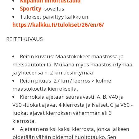
Kilpailun Ilmoitustaulu
Sportity
-sovellus
Tulokset päivittyy kalkkuun:
https://kalkku.fi/tulokset/26/en/6/
REITTIKUVAUS
Reitin kuvaus: Maastokokeet maastossa ja
metsäautoteillä. Mukana myös maastosiirtymää
ja yhteeensä n. 2 km tiesiirtymää.
Reitin pituus: 27 km / kierros > kolme
maastokoetta kierroksella.
Kierroksia ajetaan seuraavasti: A, B, V40 ja
V50 -luokat ajavat 4 kierrosta ja Naiset, C ja V60 -
luokat ajavat kierroksen vähemmän eli 3
kierrosta.
Ajetaan ensiksi kaksi kierrosta, jonka jälkeen
pidetään vähän pidempi huoltotauko. Sen