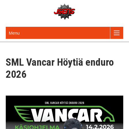
Skip
to
content
JSENS FI
Jyvässeudun enduroseura
Menu
SML Vancar Höytiä enduro
2026