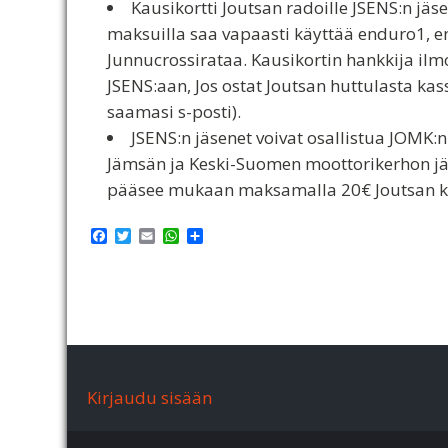
Kausikortti Joutsan radoille JSENS:n jä
maksuilla saa vapaasti käyttää enduro1, e
Junnucrossirataa. Kausikortin hankkija il
JSENS:aan, Jos ostat Joutsan huttulasta kas
saamasi s-posti).
JSENS:n jäsenet voivat osallistua JOMK:
Jämsän ja Keski-Suomen moottorikerhon jä
pääsee mukaan maksamalla 20€ Joutsan ke
F
T
E
W
S
a
w
m
h
h
c
i
a
a
a
e
t
i
t
r
b
t
l
s
e
o
e
A
o
r
p
k
p
Kirjaudu sisään