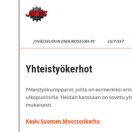
Skip
to
content
JSENS
Jyvässeudun
enduroseura
FI
JYVÄSSEUDUN ENDUROSEURA RY
UUTISET
Yhteistyökerhot
Yhteistyökumppanit, joilla on esimerkiksi eri
ulkopuolisilla. Heidän kanssaan on sovittu y
mukaisesti.
Keski-Suomen Moottorikerho