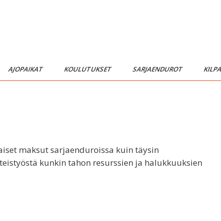
AJOPAIKAT
KOULUTUKSET
SARJAENDUROT
KILP
laiset maksut sarjaenduroissa kuin täysin
hteistyöstä kunkin tahon resurssien ja halukkuuksien