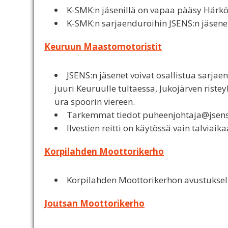
K-SMK:n jäsenillä on vapaa pääsy Härkö
K-SMK:n sarjaenduroihin JSENS:n jäsenet
Keuruun Maastomotoristit
JSENS:n jäsenet voivat osallistua sarjaen
juuri Keuruulle tultaessa, Jukojärven riste
ura spoorin viereen.
Tarkemmat tiedot puheenjohtaja@jsens.
Ilvestien reitti on käytössä vain talviaika
Korpilahden Moottorikerho
Korpilahden Moottorikerhon avustuksel
Joutsan Moottorikerho