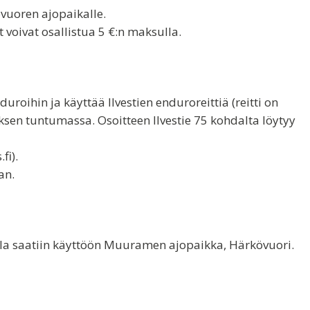
vuoren ajopaikalle.
 voivat osallistua 5 €:n maksulla.
duroihin ja käyttää Ilvestien enduroreittiä (reitti on
yksen tuntumassa. Osoitteen Ilvestie 75 kohdalta löytyy
fi).
an.
la saatiin käyttöön Muuramen ajopaikka, Härkövuori.