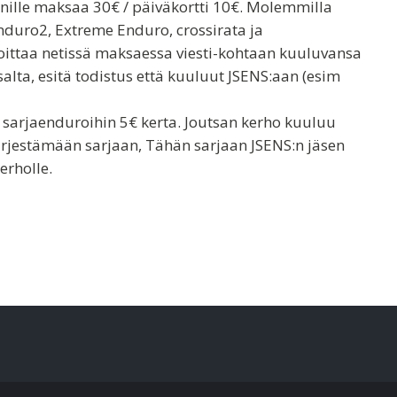
senille maksaa 30€ / päiväkortti 10€. Molemmilla
nduro2, Extreme Enduro, crossirata ja
moittaa netissä maksaessa viesti-kohtaan kuuluvansa
salta, esitä todistus että kuuluut JSENS:aan (esim
n sarjaenduroihin 5€ kerta. Joutsan kerho kuuluu
rjestämään sarjaan, Tähän sarjaan JSENS:n jäsen
rholle.