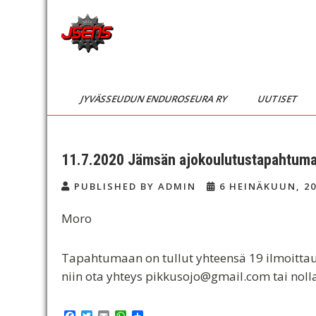
Skip
to
content
JSENS
Jyvässeudun
enduroseura
FI
JYVÄSSEUDUN ENDUROSEURA RY
UUTISET
11.7.2020 Jämsän ajokoulutustapahtuman
PUBLISHED BY ADMIN
6 HEINÄKUUN, 2
Moro
Tapahtumaan on tullut yhteensä 19 ilmoittaut
niin ota yhteys pikkusojo@gmail.com tai noll