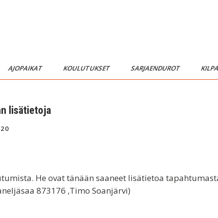
AJOPAIKAT
KOULUTUKSET
SARJAENDUROT
KILP
 lisätietoja
020
umista. He ovat tänään saaneet lisätietoa tapahtumasta 
aneljäsaa 873176 ,Timo Soanjärvi)