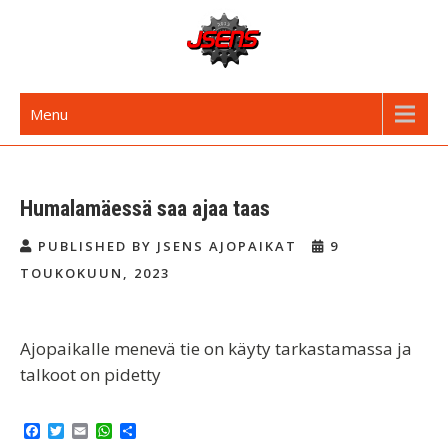
Skip
to
content
JSENS FI
Jyvässeudun enduroseura
Menu
Humalamäessä saa ajaa taas
PUBLISHED BY JSENS AJOPAIKAT
9
TOUKOKUUN, 2023
Ajopaikalle menevä tie on käyty tarkastamassa ja
talkoot on pidetty
F
T
E
W
S
a
w
m
h
h