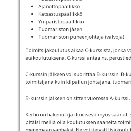
Ajanottopäällikkö
Katsastuspäällikkö
Ympäristöpäällikkö
Tuomariston jäsen
Tuomariston puheenjohtaja (valvoja)
Toimitsijakoulutus alkaa C-kurssista, jonka v
etäkoulutuksena. C-kurssi antaa ns. perustiedo
C-kurssin jälkeen voi suorittaa B-kurssin. B-k
toimitsijana kuin kilpailun johtajana, tuomaris
B-kurssin jälkeen on sitten vuorossa A-kurssi. 
Kerho on hakenut (ja ilmeisesti myös saanut, sii
pitäisi meillä olla koulutuksen saaneita toimits
menemään vanhaksi. Ne voi tietysti lisäkoulut