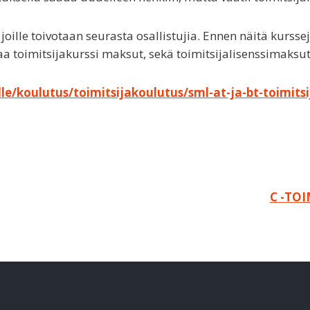
oille toivotaan seurasta osallistujia. Ennen näitä kursseja
saa toimitsijakurssi maksut, sekä toimitsijalisenssimaksut
le/koulutus/toimitsijakoulutus/sml-at-ja-bt-toimitsij
C -TOI