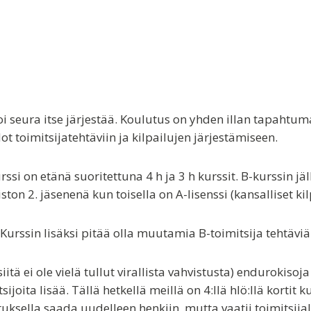
oi seura itse järjestää. Koulutus on yhden illan tapahtu
t toimitsijatehtäviin ja kilpailujen järjestämiseen.
urssi on etänä suoritettuna 4 h ja 3 h kurssit. B-kurssin
ton 2. jäsenenä kun toisella on A-lisenssi (kansalliset kil
Kurssin lisäksi pitää olla muutamia B-toimitsija tehtäviä t
tä ei ole vielä tullut virallista vahvistusta) endurokisoja 
ijoita lisää. Tällä hetkellä meillä on 4:llä hlö:llä kortit 
uksella saada uudelleen henkiin, mutta vaatii toimitsija