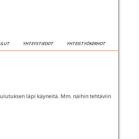
AILUT
YHTEYSTIEDOT
YHTEISTYÖKERHOT
oulutuksen läpi käyneitä. Mm. näihin tehtäviin