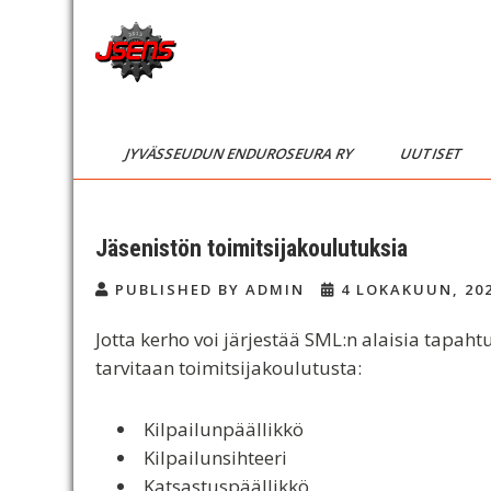
Skip
to
content
JSENS
Jyvässeudun
enduroseura
FI
JYVÄSSEUDUN ENDUROSEURA RY
UUTISET
Jäsenistön toimitsijakoulutuksia
PUBLISHED BY ADMIN
4 LOKAKUUN, 20
Jotta kerho voi järjestää SML:n alaisia tapah
tarvitaan toimitsijakoulutusta:
Kilpailunpäällikkö
Kilpailunsihteeri
Katsastuspäällikkö