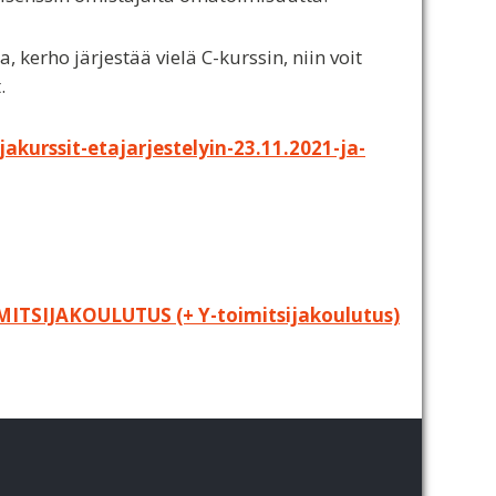
, kerho järjestää vielä C-kurssin, niin voit
.
akurssit-etajarjestelyin-23.11.2021-ja-
MITSIJAKOULUTUS (+ Y-toimitsijakoulutus)