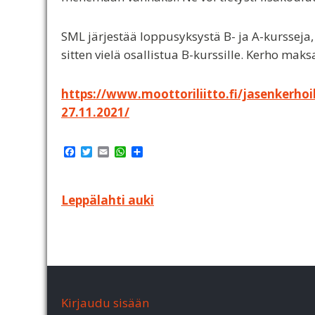
SML järjestää loppusyksystä B- ja A-kursseja, j
sitten vielä osallistua B-kurssille. Kerho mak
https://www.moottoriliitto.fi/jasenkerhoil
27.11.2021/
F
T
E
W
S
a
w
m
h
h
c
i
a
a
a
e
t
i
t
r
b
t
l
s
e
Artikkelien
Leppälahti auki
o
e
A
o
r
p
selaus
k
p
Kirjaudu sisään