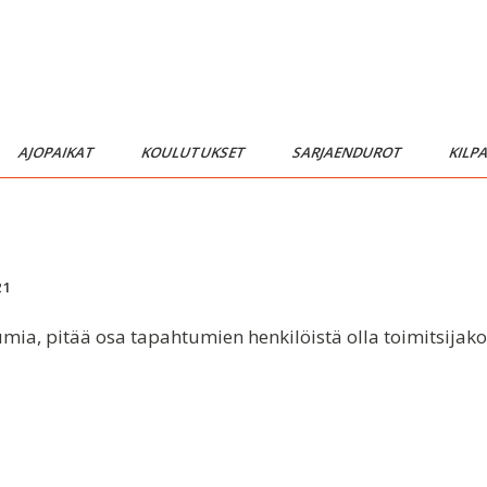
AJOPAIKAT
KOULUTUKSET
SARJAENDUROT
KILP
21
tumia, pitää osa tapahtumien henkilöistä olla toimitsijak