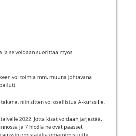
ma ja se voidaan suorittaa myös
 jälkeen voi toimia mm. muuna johtavana
pailut).
akana, niin sitten voi osallistua A-kurssille.
talvelle 2022. Jotta kisat voidaan järjestää,
kunnossa ja 7 hlö:llä ne ovat päässet
lisenssin omistajalta omatoimisuutta.