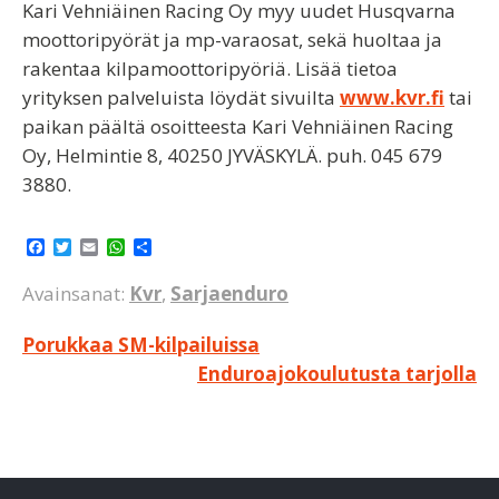
Kari Vehniäinen Racing Oy myy uudet Husqvarna
moottoripyörät ja mp-varaosat, sekä huoltaa ja
rakentaa kilpamoottoripyöriä. Lisää tietoa
yrityksen palveluista löydät sivuilta
www.kvr.fi
tai
paikan päältä osoitteesta Kari Vehniäinen Racing
Oy, Helmintie 8, 40250 JYVÄSKYLÄ. puh. 045 679
3880.
F
T
E
W
S
a
w
m
h
h
c
i
a
a
a
Avainsanat:
Kvr
,
Sarjaenduro
e
t
i
t
r
b
t
l
s
e
o
e
A
Artikkelien
Porukkaa SM-kilpailuissa
o
r
p
k
p
Enduroajokoulutusta tarjolla
selaus