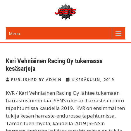
Skip
to
content
JSENS FI
Jyvässeudun enduroseura
Menu
Kari Vehniäinen Racing Oy tukemassa
kesäsarjoja
PUBLISHED BY ADMIN
4 KESÄKUUN, 2019
KVR / Kari Vehniäinen Racing Oy lähtee tukemaan
harrastustoimintaa JSENS:n kesän harraste-enduro
tapahtumissa kaudella 2019. KVR on ensimmäinen
tukija kesän harraste-endurossa tapahtumissa.
Tämän tuen myötä, kaudella 2019 JSENS:n
harraste-enduron kaikissa tapahtumissa on tukija