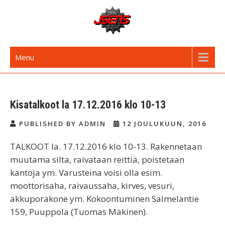
Skip
to
content
JSENS FI
Jyvässeudun enduroseura
Menu
Kisatalkoot la 17.12.2016 klo 10-13
PUBLISHED BY ADMIN
12 JOULUKUUN, 2016
TALKOOT la. 17.12.2016 klo 10-13. Rakennetaan
muutama silta, raivataan reittiä, poistetaan
kantoja ym. Varusteina voisi olla esim.
moottorisaha, raivaussaha, kirves, vesuri,
akkuporakone ym. Kokoontuminen Salmelantie
159, Puuppola (Tuomas Mäkinen).