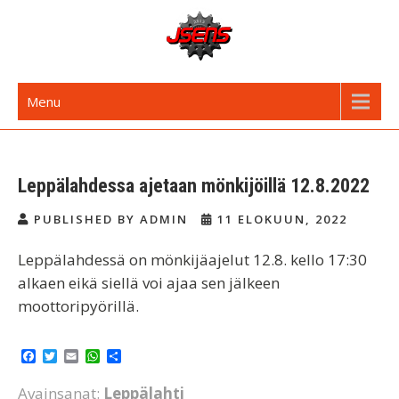
Skip
to
content
JSENS FI
Jyvässeudun enduroseura
Menu
Leppälahdessa ajetaan mönkijöillä 12.8.2022
PUBLISHED BY ADMIN
11 ELOKUUN, 2022
Leppälahdessä on mönkijäajelut 12.8. kello 17:30
alkaen eikä siellä voi ajaa sen jälkeen
moottoripyörillä.
F
T
E
W
S
a
w
m
h
h
c
i
a
a
a
Avainsanat:
Leppälahti