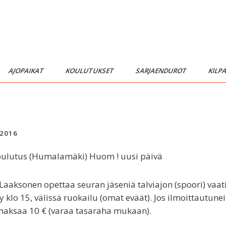
AJOPAIKAT
KOULUTUKSET
SARJAENDUROT
KILP
2016
oulutus (Humalamäki) Huom ! uusi päivä
 Laaksonen opettaa seuran jäseniä talviajon (spoori) v
 klo 15, välissä ruokailu (omat eväät). Jos ilmoittautuneita
 maksaa 10 € (varaa tasaraha mukaan).