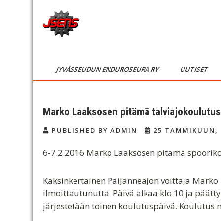
Skip
to
content
JSENS
Jyvässeudun
enduroseura
FI
JYVÄSSEUDUN ENDUROSEURA RY
UUTISET
Marko Laaksosen pitämä talviajokoulutus
PUBLISHED BY ADMIN
25 TAMMIKUUN, 
6-7.2.2016 Marko Laaksosen pitämä spoorik
Kaksinkertainen Päijänneajon voittaja Marko
ilmoittautunutta. Päivä alkaa klo 10 ja päättyy
järjestetään toinen koulutuspäivä. Koulutus