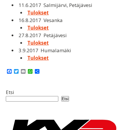
11.6.2017 Salmijärvi, Petäjävesi
Tulokset
16.8.2017 Vesanka
Tulokset
27.8.2017 Petäjävesi
Tulokset
3.9.2017 Humalamäki
Tulokset
F
T
E
W
S
a
w
m
h
h
c
i
a
a
a
e
t
i
t
r
b
t
l
s
e
Etsi
o
e
A
o
r
p
Etsi
k
p