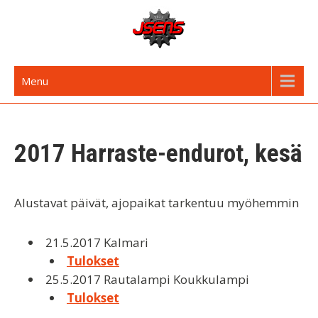
Skip
to
content
JSENS FI
Jyvässeudun enduroseura
Menu
2017 Harraste-endurot, kesä
Alustavat päivät, ajopaikat tarkentuu myöhemmin
21.5.2017 Kalmari
Tulokset
25.5.2017 Rautalampi Koukkulampi
Tulokset