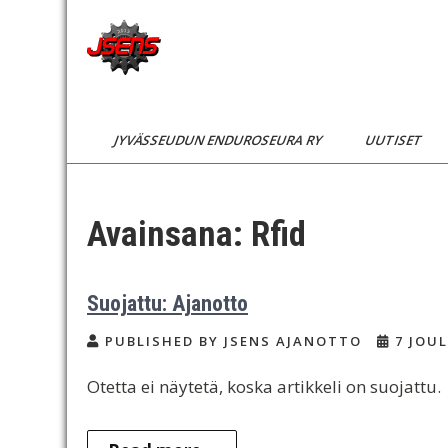
Skip
to
content
JSENS
Jyvässeudun
enduroseura
FI
JYVÄSSEUDUN ENDUROSEURA RY
UUTISET
Avainsana:
Rfid
Suojattu: Ajanotto
PUBLISHED BY JSENS AJANOTTO
7 JOUL
Otetta ei näytetä, koska artikkeli on suojattu.