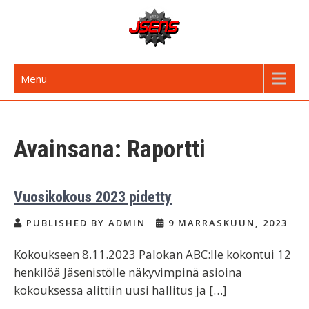
Skip
to
content
JSENS FI
Jyvässeudun enduroseura
Menu
Avainsana:
Raportti
Vuosikokous 2023 pidetty
PUBLISHED BY ADMIN
9 MARRASKUUN, 2023
Kokoukseen 8.11.2023 Palokan ABC:lle kokontui 12
henkilöä Jäsenistölle näkyvimpinä asioina
kokouksessa alittiin uusi hallitus ja […]